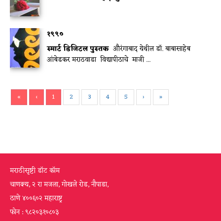
१९९०
स्मार्ट डिजिटल पुस्तक
औरंगाबाद येथील डॉ. बाबासाहेब
आंबेडकर मराठवाडा विद्यापीठाचे माजी ...
«
‹
1
2
3
4
5
›
»
मराठीसृष्टी डॉट कॉम
चाणक्य, २ रा मजला, गोखले रोड, नौपाडा,
ठाणे ४००६०२ महाराष्ट्र
फोन : ९८२०३१०८०३