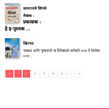
सागरातले शिंपले
लेखक :
प्रकाशक :
हे इ-पुस्तक ...
खिरमट
'सकाळ' आणि 'पुण्यनगरी' या दैनिकांमधे जानेवारी २०१० ते डिसेंबर
२०११ ...
«
‹
1
2
3
4
5
›
»