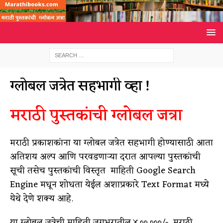
ग्लोबल जत्रेत सहभागी व्हा !
मराठी पुस्तकांची ग्लोबल जत्रा
मराठी प्रकाशकांना या ग्लोबल जत्रेत सहभागी होण्यासाठी आता
अतिशय अल्प आणि परवडणाऱ्या दरात आपल्या पुस्तकांची
सूची तसेच पुस्तकांची विस्तृत माहिती Google Search
Engine मधून शोधता येईल अशाप्रकारे Text Format मध्ये
येथे देणे शक्य आहे.
या ग्लोबल जत्रेची माहिती जगभरातील ४,००,०००/- मराठी