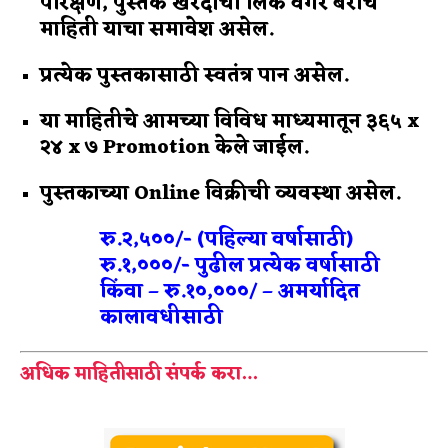
परिक्षण, पुस्तक खरेदीची लिंक वगैरे बरीच
माहिती याचा समावेश असेल.
प्रत्येक पुस्तकासाठी स्वतंत्र पान असेल.
या माहितीचे आमच्या विविध माध्यमातून ३६५ x
२४ x ७ Promotion केले जाईल.
पुस्तकाच्या Online विक्रीची व्यवस्था असेल.
रु.२,५००/- (पहिल्या वर्षासाठी)
रु.१,०००/- पुढील प्रत्येक वर्षासाठी
किंवा – रु.१०,०००/ – अमर्यादित
कालावधीसाठी
अधिक माहितीसाठी संपर्क करा…