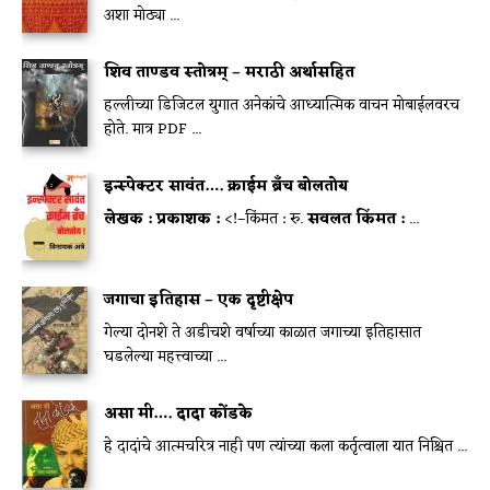
अशा मोठ्या ...
शिव ताण्डव स्तोत्रम् – मराठी अर्थासहित
हल्लीच्या डिजिटल युगात अनेकांचे आध्यात्मिक वाचन मोबाईलवरच
होते. मात्र PDF ...
इन्स्पेक्टर सावंत…. क्राईम ब्रॅंच बोलतोय
लेखक :
प्रकाशक :
<!–किंमत : रु.
सवलत किंमत :
...
जगाचा इतिहास – एक दृष्टीक्षेप
गेल्या दोनशे ते अडीचशे वर्षाच्या काळात जगाच्या इतिहासात
घडलेल्या महत्त्वाच्या ...
असा मी…. दादा कोंडके
हे दादांचे आत्मचरित्र नाही पण त्यांच्या कला कर्तृत्वाला यात निश्चित ...