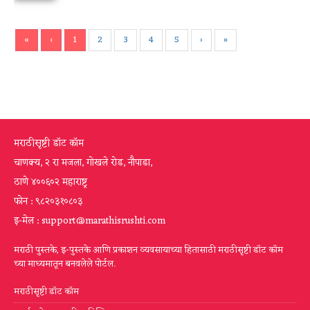
«
‹
1
2
3
4
5
›
»
मराठीसृष्टी डॉट कॉम
चाणक्य, २ रा मजला, गोखले रोड, नौपाडा,
ठाणे ४००६०२ महाराष्ट्र
फोन : ९८२०३१०८०३
इ-मेल : support@marathisrushti.com
मराठी पुस्तके, इ-पुस्तके आणि प्रकाशन व्यवसायाच्या हितासाठी मराठीसृष्टी डॉट कॉम
च्या माध्यमातून बनवलेले पोर्टल.
मराठीसृष्टी डॉट कॉम