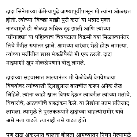
दादा सिनेमाच्या कॅमेऱ्यापुढे जाण्यापूर्वीपासून मी त्यांना ओळखत
होतो. त्यांच्या ‘विच्छा माझी पुरी करा’ या भन्नाट मुक्त
नाट्यामुळे ही ओळख अधिक दृढ झाली आणि त्यांच्या
‘सोंगाड्या’ या पहिल्याच चित्रपटाला विक्रमी यश मिळाल्यानंतर
तिचे मैत्रीत रूपांतर झाले. आमच्या वारंवार भेटी होऊ लागल्या.
त्यांच्या मर्जीतील खास मंडळींपैकी मी एक ठरलो. दादा
माझ्याशी खूप मोकळेपणाने बोलू लागले.
दादांच्या सहवासात आल्यानंतर मी वेळोवेळी वेगवेगळ्या
विषयांवर त्यांच्याशी दिलखुलास बातचीत करून अनेक लेख
लिहिले. त्यांना काही खास विषय देऊन त्यावरील त्यांच्या मतांचे,
विचारांचे, आठवणींचे शब्दांकन केले. या लेखांना उत्तम प्रतिसाद
लाभला. त्यामुळे ते पुस्तकरूपाने दादांच्या चाहत्यांसमोर यावे
असे मला वाटले. त्यांनाही तसे वाटत होते.
पण दादा अकस्मात चालता बोलता आमच्यातून निघून गेल्यामुळे