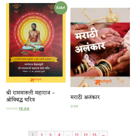
Sale!
श्री राममारुती महाराज –
मराठी अलंकार
ओविबद्ध चरित्र
0.00
100.00
75.00
1
2
3
4
…
11
12
13
→