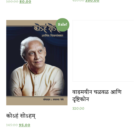
410.00
350.00
100.00
80.00
Sale!
वाङमयीन चळवळ आणि
दृष्टिकोन
320.00
कोऽहं सोऽहम्
145.00
95.00