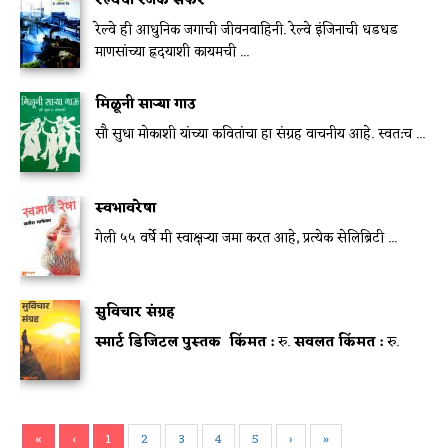
रेल्वेची रंजक सफर
रेल्वे ही आधुनिक जगाची जीवनवाहिनी. रेल्वे इंजिनाची धडधड
माणसांच्या ह्रदयाशी कायमची ...
मिळूनी साऱ्या गाउ
सौ सुधा मोकाशी यांच्या कवितांचा हा संग्रह वाचनीय आहे. स्वत:च ...
स्वभावरेषा
गेली ५५ वर्षे मी स्वाक्षऱ्या जमा करत आहे, प्रत्येक सेलिब्रिटी ...
सुविचार संग्रह
स्मार्ट डिजिटल पुस्तक
किंमत :
रु.
सवलत किंमत :
रु.
«
‹
1
2
3
4
5
›
»