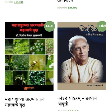
व्रतवैकल्ये
50.00
30.00
100.00
80.00
Sale!
Sale!
कोऽहं सोऽहम् – छापील
महाराष्ट्राच्या अरण्यातील
आवृत्ती
महत्त्वाचे वृक्ष