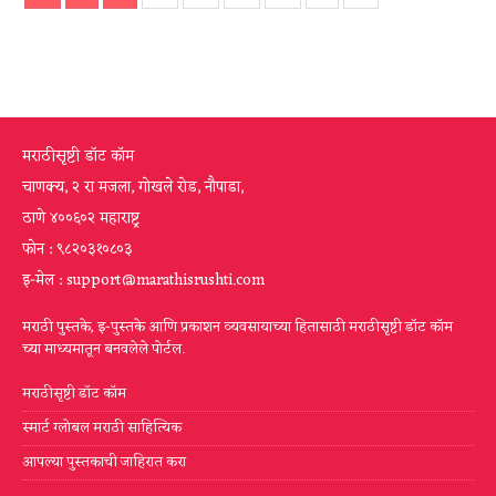
मराठीसृष्टी डॉट कॉम
चाणक्य, २ रा मजला, गोखले रोड, नौपाडा,
ठाणे ४००६०२ महाराष्ट्र
फोन : ९८२०३१०८०३
इ-मेल : support@marathisrushti.com
मराठी पुस्तके, इ-पुस्तके आणि प्रकाशन व्यवसायाच्या हितासाठी मराठीसृष्टी डॉट कॉम
च्या माध्यमातून बनवलेले पोर्टल.
मराठीसृष्टी डॉट कॉम
स्मार्ट ग्लोबल मराठी साहित्यिक
आपल्या पुस्तकाची जाहिरात करा