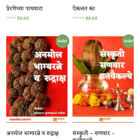
प्रेरणेच्या पायवाटा
ऐकलत का
80.00
50.00
100.00
80.00
Sale!
Sale!
अनमोल भाग्यरत्ने व रुद्राक्ष
संस्कृती – सणवार –