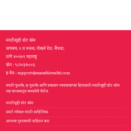
मराठीसृष्टी डॉट कॉम
चाणक्य, २ रा मजला, गोखले रोड, नौपाडा,
ठाणे ४००६०२ महाराष्ट्र
फोन : ९८२०३१०८०३
इ-मेल : support@marathisrushti.com
मराठी पुस्तके, इ-पुस्तके आणि प्रकाशन व्यवसायाच्या हितासाठी मराठीसृष्टी डॉट कॉम
च्या माध्यमातून बनवलेले पोर्टल.
मराठीसृष्टी डॉट कॉम
स्मार्ट ग्लोबल मराठी साहित्यिक
आपल्या पुस्तकाची जाहिरात करा