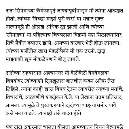
दादा सिनेमाच्या कॅमेऱ्यापुढे जाण्यापूर्वीपासून मी त्यांना ओळखत
होतो. त्यांच्या ‘विच्छा माझी पुरी करा’ या भन्नाट मुक्त
नाट्यामुळे ही ओळख अधिक दृढ झाली आणि त्यांच्या
‘सोंगाड्या’ या पहिल्याच चित्रपटाला विक्रमी यश मिळाल्यानंतर
तिचे मैत्रीत रूपांतर झाले. आमच्या वारंवार भेटी होऊ लागल्या.
त्यांच्या मर्जीतील खास मंडळींपैकी मी एक ठरलो. दादा
माझ्याशी खूप मोकळेपणाने बोलू लागले.
दादांच्या सहवासात आल्यानंतर मी वेळोवेळी वेगवेगळ्या
विषयांवर त्यांच्याशी दिलखुलास बातचीत करून अनेक लेख
लिहिले. त्यांना काही खास विषय देऊन त्यावरील त्यांच्या मतांचे,
विचारांचे, आठवणींचे शब्दांकन केले. या लेखांना उत्तम प्रतिसाद
लाभला. त्यामुळे ते पुस्तकरूपाने दादांच्या चाहत्यांसमोर यावे
असे मला वाटले. त्यांनाही तसे वाटत होते.
पण दादा अकस्मात चालता बोलता आमच्यातून निघून गेल्यामुळे