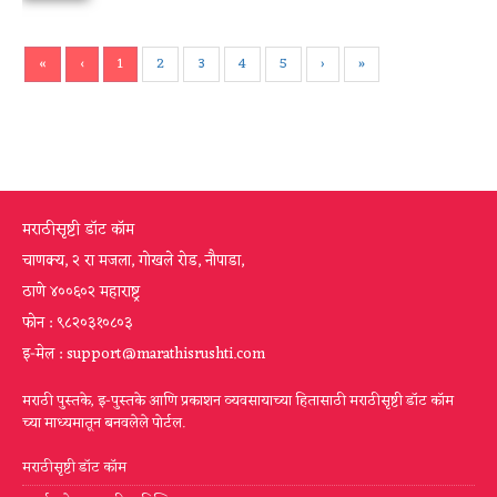
«
‹
1
2
3
4
5
›
»
मराठीसृष्टी डॉट कॉम
चाणक्य, २ रा मजला, गोखले रोड, नौपाडा,
ठाणे ४००६०२ महाराष्ट्र
फोन : ९८२०३१०८०३
इ-मेल : support@marathisrushti.com
मराठी पुस्तके, इ-पुस्तके आणि प्रकाशन व्यवसायाच्या हितासाठी मराठीसृष्टी डॉट कॉम
च्या माध्यमातून बनवलेले पोर्टल.
मराठीसृष्टी डॉट कॉम