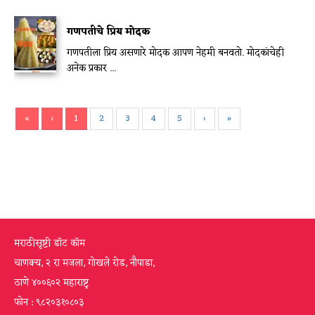
गणपतीचे प्रिय मोदक
गणपतीला प्रिय असणारे मोदक आपण नेहमी बनवतो. मोदकांचेही
अनेक प्रकार ...
«
‹
1
2
3
4
5
›
»
मराठीसृष्टी डॉट कॉम
चाणक्य, २ रा मजला, गोखले रोड, नौपाडा,
ठाणे ४००६०२ महाराष्ट्र
फोन : ९८२०३१०८०३