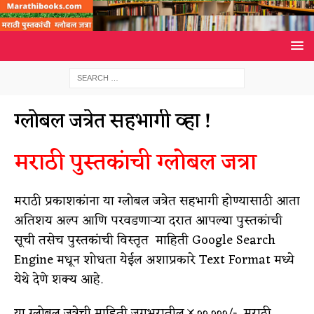
ग्लोबल जत्रेत सहभागी व्हा !
मराठी पुस्तकांची ग्लोबल जत्रा
मराठी प्रकाशकांना या ग्लोबल जत्रेत सहभागी होण्यासाठी आता
अतिशय अल्प आणि परवडणाऱ्या दरात आपल्या पुस्तकांची
सूची तसेच पुस्तकांची विस्तृत माहिती Google Search
Engine मधून शोधता येईल अशाप्रकारे Text Format मध्ये
येथे देणे शक्य आहे.
या ग्लोबल जत्रेची माहिती जगभरातील ४,००,०००/- मराठी