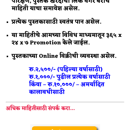
परिक्षण, पुस्तक खरेदीची लिंक वगैरे बरीच
माहिती याचा समावेश असेल.
प्रत्येक पुस्तकासाठी स्वतंत्र पान असेल.
या माहितीचे आमच्या विविध माध्यमातून ३६५ x
२४ x ७ Promotion केले जाईल.
पुस्तकाच्या Online विक्रीची व्यवस्था असेल.
रु.२,५००/- (पहिल्या वर्षासाठी)
रु.१,०००/- पुढील प्रत्येक वर्षासाठी
किंवा – रु.१०,०००/ – अमर्यादित
कालावधीसाठी
अधिक माहितीसाठी संपर्क करा…