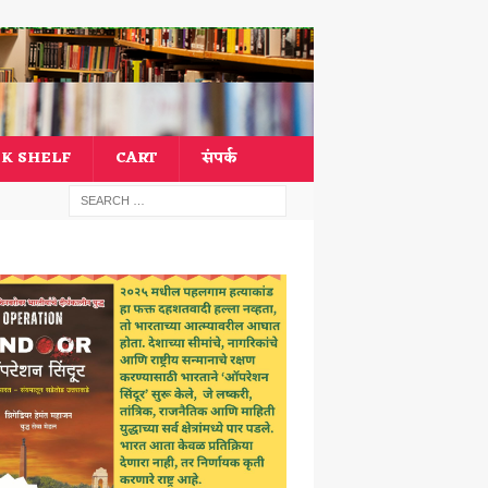
K SHELF
CART
संपर्क