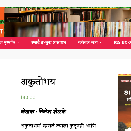
ल पुस्तके
स्मार्ट इ-बुक प्रकाशन
ग्लोबल जत्रा
MY BOO
अकुतोभय
140.00
लेखक : निलेश शेळके
अकुतोभय’ म्हणजे ज्याला कुठूनही आणि