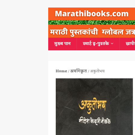
मुख्य पान
स्मार्ट इ-पुस्तके
छापी
Home
/
अवर्गिकृत
/ अकुतोभय