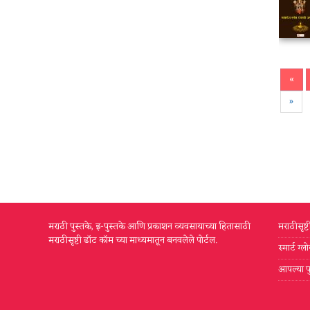
«
»
मराठी पुस्तके, इ-पुस्तके आणि प्रकाशन व्यवसायाच्या हितासाठी
मराठीसृष्
मराठीसृष्टी डॉट कॉम च्या माध्यमातून बनवलेले पोर्टल.
स्मार्ट ग
आपल्या प