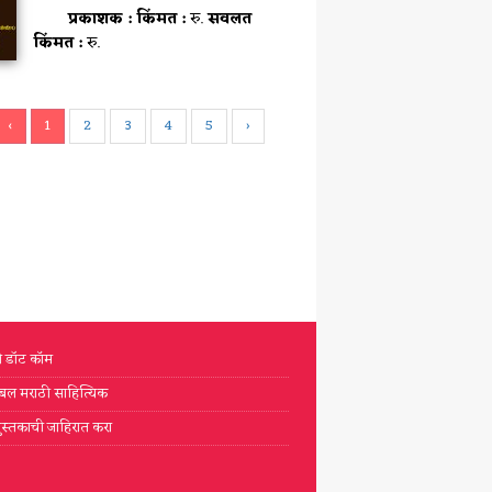
प्रकाशक :
किंमत :
रु.
सवलत
किंमत :
रु.
‹
1
2
3
4
5
›
टी डॉट कॉम
्लोबल मराठी साहित्यिक
ुस्तकाची जाहिरात करा