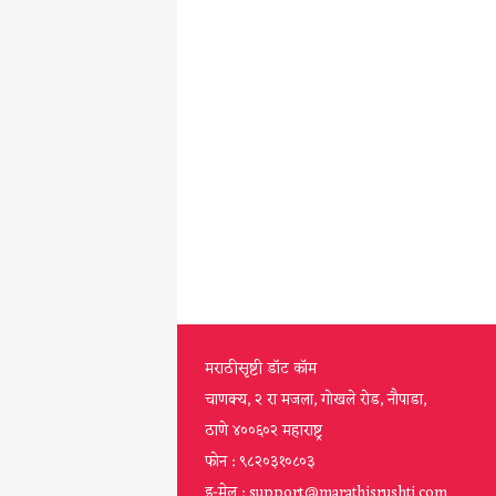
मराठीसृष्टी डॉट कॉम
चाणक्य, २ रा मजला, गोखले रोड, नौपाडा,
ठाणे ४००६०२ महाराष्ट्र
फोन : ९८२०३१०८०३
इ-मेल : support@marathisrushti.com