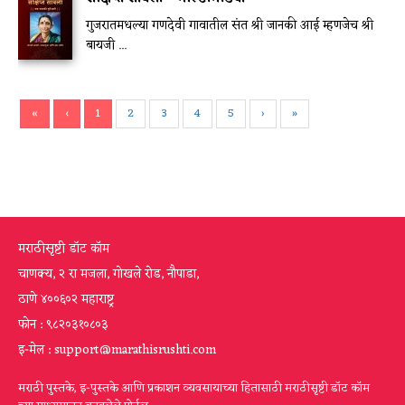
गुजरातमधल्या गणदेवी गावातील संत श्री जानकी आई म्हणजेच श्री
बायजी ...
«
‹
1
2
3
4
5
›
»
मराठीसृष्टी डॉट कॉम
चाणक्य, २ रा मजला, गोखले रोड, नौपाडा,
ठाणे ४००६०२ महाराष्ट्र
फोन : ९८२०३१०८०३
इ-मेल : support@marathisrushti.com
मराठी पुस्तके, इ-पुस्तके आणि प्रकाशन व्यवसायाच्या हितासाठी मराठीसृष्टी डॉट कॉम