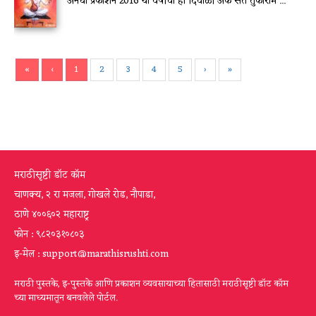
अनघा प्रकाशन 2016 या वर्षीचा हा दिवाळी अंक संत तुकाराम ...
«
‹
1
2
3
4
5
›
»
मराठीसृष्टी डॉट कॉम
चाणक्य, २ रा मजला, गोखले रोड, नौपाडा,
ठाणे ४००६०२ महाराष्ट्र
फोन : ९८२०३१०८०३
इ-मेल : support@marathisrushti.com
मराठी पुस्तके, इ-पुस्तके आणि प्रकाशन व्यवसायाच्या हितासाठी मराठीसृष्टी डॉट कॉम
च्या माध्यमातून बनवलेले पोर्टल.