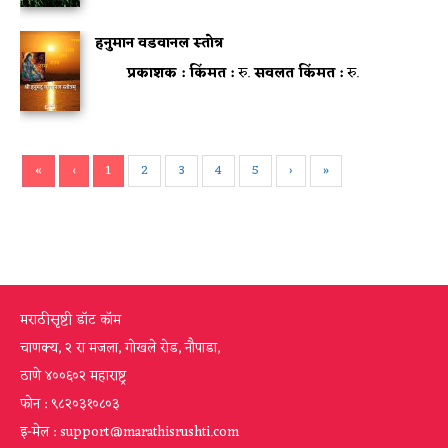
हनुमान वडवानल स्तोत्र
प्रकाशक :
किंमत :
रु.
सवलत किंमत :
रु.
«
‹
1
2
3
4
5
›
»
मराठीसृष्टी डॉट कॉम
चाणक्य, २ रा मजला, गोखले रोड, नौपाडा,
ठाणे ४००६०२ महाराष्ट्र
फोन : ९८२०३१०८०३
इ-मेल : support@marathisrushti.com