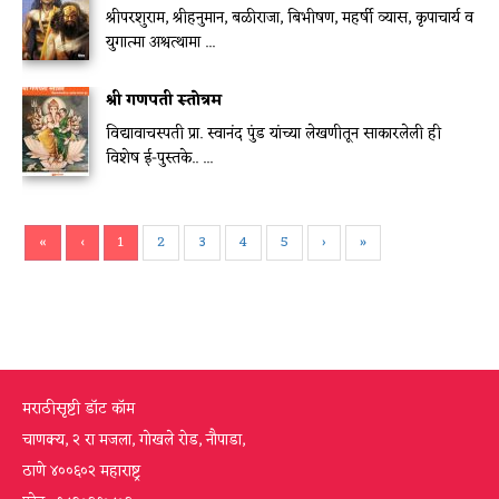
श्रीपरशुराम, श्रीहनुमान, बळीराजा, बिभीषण, महर्षी व्यास, कृपाचार्य व
युगात्मा अश्वत्थामा ...
श्री गणपती स्तोत्रम
विद्यावाचस्पती प्रा. स्वानंद पुंड यांच्या लेखणीतून साकारलेली ही
विशेष ई-पुस्तके.. ...
«
‹
1
2
3
4
5
›
»
मराठीसृष्टी डॉट कॉम
चाणक्य, २ रा मजला, गोखले रोड, नौपाडा,
ठाणे ४००६०२ महाराष्ट्र