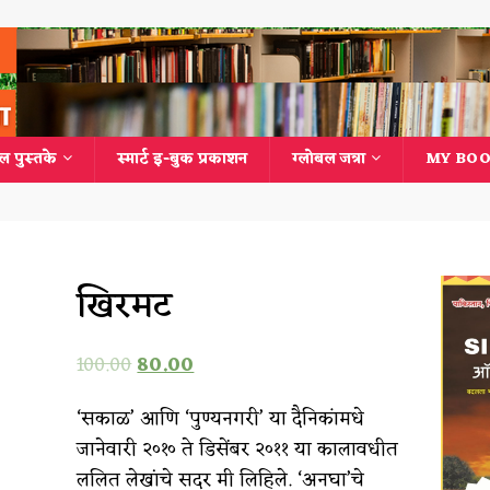
ल पुस्तके
स्मार्ट इ-बुक प्रकाशन
ग्लोबल जत्रा
MY BOO
खिरमट
100.00
80.00
‘सकाळ’ आणि ‘पुण्यनगरी’ या दैनिकांमधे
जानेवारी २०१० ते डिसेंबर २०११ या कालावधीत
ललित लेखांचे सदर मी लिहिले. ‘अनघा’चे