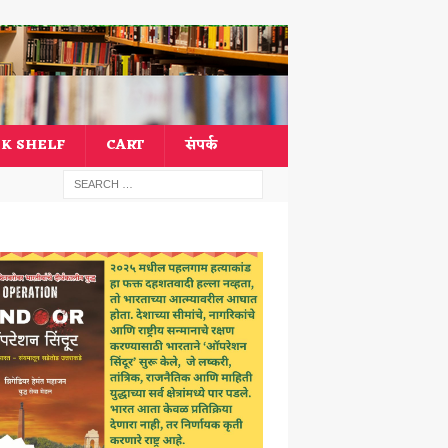
K SHELF
CART
संपर्क