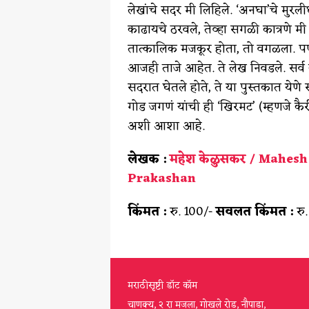
लेखांचे सदर मी लिहिले. ‘अनघा’चे मुरली
काढायचे ठरवले, तेव्हा सगळी कात्रणे म
तात्कालिक मजकूर होता, तो वगळला. पण
आजही ताजे आहेत. ते लेख निवडले. सर्व
सदरात घेतले होते, ते या पुस्तकात येण
गोड जगणं यांची ही ‘खिरमट’ (म्हणजे कैर
अशी आशा आहे.
लेखक :
महेश केळुसकर / Mahesh
Prakashan
किंमत :
रु. 100/-
सवलत किंमत :
रु.
मराठीसृष्टी डॉट कॉम
चाणक्य, २ रा मजला, गोखले रोड, नौपाडा,