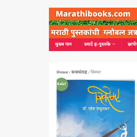
मुख्य पान
स्मार्ट इ-पुस्तके
छापी
Home
/
कथासंग्रह
/ खिरमट
Sale!