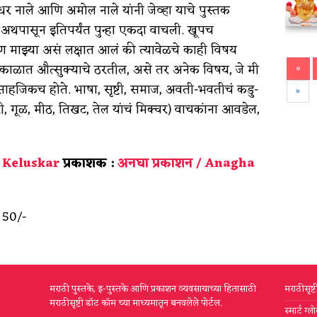
धर नाले आणि अमोल नाले यांनी जेव्हा याचे पुस्तक
ी अथपासून इतिपर्यंत पुन्हा एकदा वाचली. खूपच
 माझ्या असं लक्षात आलं की त्यावेळचे काही विषय
 काळात औत्सुक्याचे ठरतील, असे तर अनेक विषय, जे मी
«
े साहजिकच होते. भाषा, सृष्टी, समाज, अवती-भवतीचं कडु-
»
ी, गूळ, मीठ, तिखट, तेल यांचं मिक्चर) वाचकांना आवडेल,
 Keluskar
प्रकाशक :
अनघा प्रकाशन / Anagha
 50/-
मराठी पुस्तके, इ-पुस्तके आणि प्रकाशन व्यवसायाच्या हितासाठी
मराठीसृष्
मराठीसृष्टी डॉट कॉम च्या माध्यमातून बनवलेले पोर्टल.
स्मार्ट ग