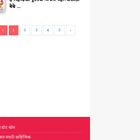
येथे ...
‹
1
2
3
4
5
›
टी डॉट कॉम
्लोबल मराठी साहित्यिक