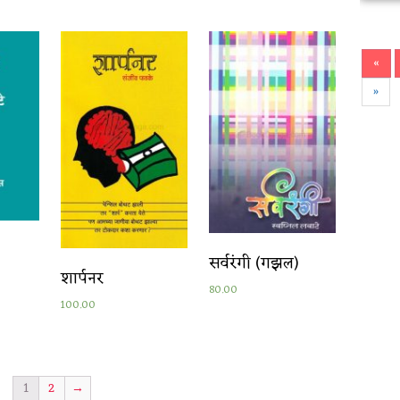
«
»
सर्वरंगी (गझल)
शार्पनर
80.00
100.00
1
2
→