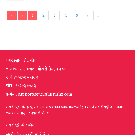
«
‹
1
2
3
4
5
›
»
मराठीसृष्टी डॉट कॉम
चाणक्य, २ रा मजला, गोखले रोड, नौपाडा,
ठाणे ४००६०२ महाराष्ट्र
फोन : ९८२०३१०८०३
इ-मेल : support@marathisrushti.com
मराठी पुस्तके, इ-पुस्तके आणि प्रकाशन व्यवसायाच्या हितासाठी मराठीसृष्टी डॉट कॉम
च्या माध्यमातून बनवलेले पोर्टल.
मराठीसृष्टी डॉट कॉम
स्मार्ट ग्लोबल मराठी साहित्यिक