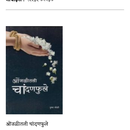
ओंजळीतली चांदणफुले