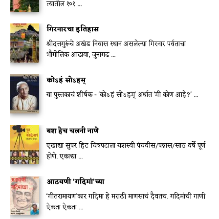
त्यातील १०१ ...
गिरनारचा इतिहास
श्रीदत्तगुरूंचे अखंड निवास स्थान असलेल्या गिरनार पर्वताचा
भौगोलिक आढावा, जुनागढ ...
कोऽहं सोऽहम्
या पुस्तकाचं शीर्षक - 'कोऽहं सोऽहम्' अर्थात 'मी कोण आहे?' ...
यश हेच चलनी नाणे
एखाद्या सुपर हिट चित्रपटाला यशस्वी पंचवीस/पन्नास/साठ वर्षे पूर्ण
होणे. एकाद्या ...
आठवणी ‘गदिमां’च्या
‘गीतरामायण’कार गदिमा हे मराठी माणसाचं दैवतच. गदिमांची गाणी
ऐकता ऐकता ...