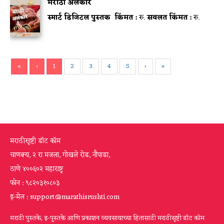
मराठी अलंकार
स्मार्ट डिजिटल पुस्तक
किंमत :
रु.
सवलत किंमत :
रु.
«
‹
1
2
3
4
5
›
»
मराठीसृष्टी डॉट कॉम
चाणक्य, २ रा मजला, गोखले रोड, नौपाडा,
ठाणे ४००६०२ महाराष्ट्र
फोन : ९८२०३१०८०३
इ-मेल : support@marathisrushti.com
मराठी पुस्तके, इ-पुस्तके आणि प्रकाशन व्यवसायाच्या हितासाठी मराठीसृष्टी डॉट कॉम