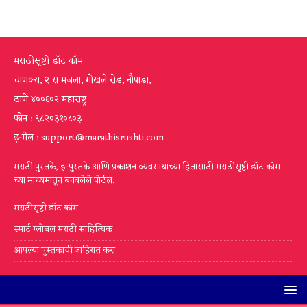
मराठीसृष्टी डॉट कॉम
चाणक्य, २ रा मजला, गोखले रोड, नौपाडा,
ठाणे ४००६०२ महाराष्ट्र
फोन : ९८२०३१०८०३
इ-मेल : support@marathisrushti.com
मराठी पुस्तके, इ-पुस्तके आणि प्रकाशन व्यवसायाच्या हितासाठी मराठीसृष्टी डॉट कॉम
च्या माध्यमातून बनवलेले पोर्टल.
मराठीसृष्टी डॉट कॉम
स्मार्ट ग्लोबल मराठी साहित्यिक
आपल्या पुस्तकाची जाहिरात करा