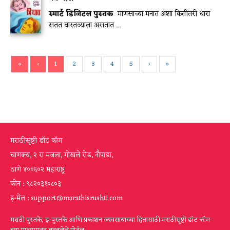
स्मार्ट डिजिटल पुस्तक
माणसाच्या मनात अशा कितीतरी धारा
सतत वास्तव्याला असतात ...
«
‹
1
2
3
4
5
›
»
मराठीसृष्टी डॉट कॉम
चाणक्य, २ रा मजला, गोखले रोड, नौपाडा,
ठाणे ४००६०२ महाराष्ट्र
फोन : ९८२०३१०८०३
इ-मेल : support@marathisrushti.com
मराठी पुस्तके, इ-पुस्तके आणि प्रकाशन व्यवसायाच्या हितासाठी मराठीसृष्टी डॉट कॉम