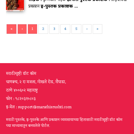
प्रकाशन
इ-पुस्तक प्रकाशक ...
«
‹
1
2
3
4
5
›
»
मराठीसृष्टी डॉट कॉम
चाणक्य, २ रा मजला, गोखले रोड, नौपाडा,
ठाणे ४००६०२ महाराष्ट्र
फोन : ९८२०३१०८०३
इ-मेल : support@marathisrushti.com
मराठी पुस्तके, इ-पुस्तके आणि प्रकाशन व्यवसायाच्या हितासाठी मराठीसृष्टी डॉट कॉम
च्या माध्यमातून बनवलेले पोर्टल.