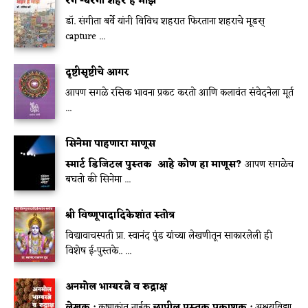
रंग -बेरंगी शहर हे माझे
डॉ. संगीता बर्वे यांनी विविध शहरात फिरताना शहराचे मूडस्
capture ...
दृष्टीसृष्टीचे आगर
आपण सगळे रसिक भावना प्रकट करतो आणि कलावंत संवेदनेला मूर्त
...
सिनेमा पाहणारा माणूस
स्मार्ट डिजिटल पुस्तक
आहे कोण हा माणूस?
आपण सगळेच
बघतो की सिनेमा ...
श्री विष्णूपादादिकेशांत स्तोत्र
विद्यावाचस्पती प्रा. स्वानंद पुंड यांच्या लेखणीतून साकारलेली ही
विशेष ई-पुस्तके.. ...
अनमोल भाग्यरत्ने व रुद्राक्ष
लेखक :
कृष्णकांत नाईक
छापील पुस्तक प्रकाशक :
अक्षयविद्या