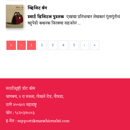
व्हिजिट बॅग
स्मार्ट डिजिटल पुस्तक
एखाद्या प्रतिभावान लेखकानं गुंतागुंतीचं
बहुपेडी कथानक जितक्या सहजतेनं ...
«
‹
1
2
3
4
5
›
»
मराठीसृष्टी डॉट कॉम
चाणक्य, २ रा मजला, गोखले रोड, नौपाडा,
ठाणे ४००६०२ महाराष्ट्र
फोन : ९८२०३१०८०३
इ-मेल : support@marathisrushti.com