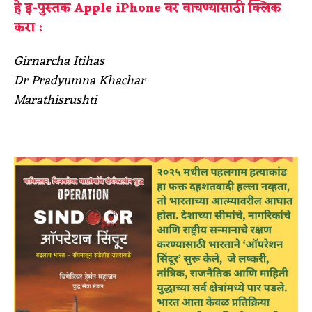
हे इ-पुस्तक Apple iPhone वर वाचण्यासाठी क्लिक
करा :
Girnarcha Itihas
Dr Pradyumna Khachar
Marathisrushti