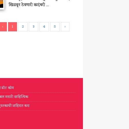
खिळवून ठेवणारी कादंबरी ...
‹
1
2
3
4
5
›
टी डॉट कॉम
्लोबल मराठी साहित्यिक
ुस्तकाची जाहिरात करा