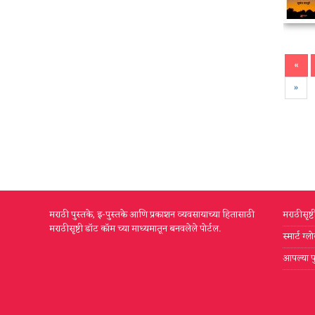
«
»
मराठी पुस्तके, इ-पुस्तके आणि प्रकाशन व्यवसायाच्या हितासाठी
मराठीसृष्
मराठीसृष्टी डॉट कॉम च्या माध्यमातून बनवलेले पोर्टल.
स्मार्ट ग
आपल्या प