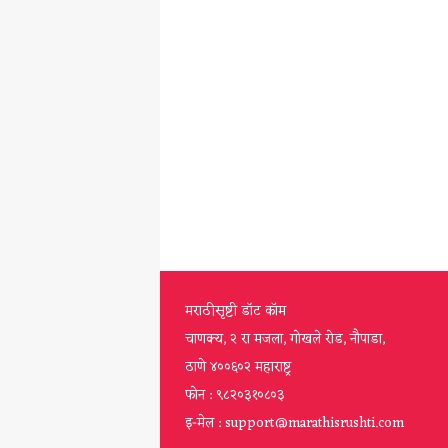
मराठीसृष्टी डॉट कॉम
चाणक्य, २ रा मजला, गोखले रोड, नौपाडा,
ठाणे ४००६०२ महाराष्ट्र
फोन : ९८२०३१०८०३
इ-मेल : support@marathisrushti.com