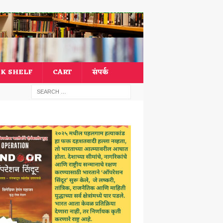
K SHELF
CART
संपर्क