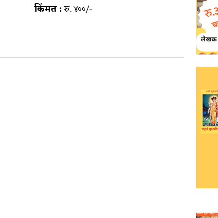
किंमत :
रु. ४००/-