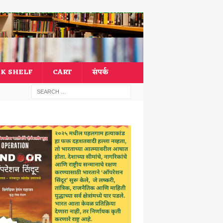
K SHELF
CART
संपर्क