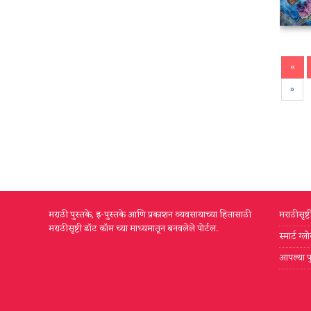
«
»
मराठी पुस्तके, इ-पुस्तके आणि प्रकाशन व्यवसायाच्या हितासाठी
मराठीसृष्
मराठीसृष्टी डॉट कॉम च्या माध्यमातून बनवलेले पोर्टल.
स्मार्ट ग
आपल्या प