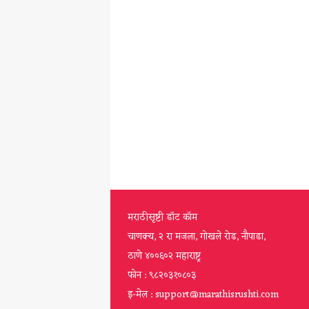
मराठीसृष्टी डॉट कॉम
चाणक्य, २ रा मजला, गोखले रोड, नौपाडा,
ठाणे ४००६०२ महाराष्ट्र
फोन : ९८२०३१०८०३
इ-मेल : support@marathisrushti.com