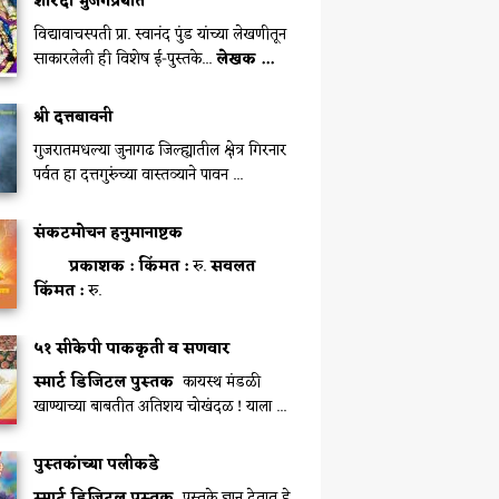
शारदा भुजंगप्रयात
विद्यावाचस्पती प्रा. स्वानंद पुंड यांच्या लेखणीतून
साकारलेली ही विशेष ई-पुस्तके...
लेखक ...
श्री दत्तबावनी
गुजरातमधल्या जुनागढ जिल्ह्यातील क्षेत्र गिरनार
पर्वत हा दत्तगुरुंच्या वास्तव्याने पावन ...
संकटमोचन हनुमानाष्टक
प्रकाशक :
किंमत :
रु.
सवलत
किंमत :
रु.
५१ सीकेपी पाककृती व सणवार
स्मार्ट डिजिटल पुस्तक
कायस्थ मंडळी
खाण्याच्या बाबतीत अतिशय चोखंदळ ! याला ...
पुस्तकांच्या पलीकडे
स्मार्ट डिजिटल पुस्तक
पुस्तके ज्ञान देतात हे