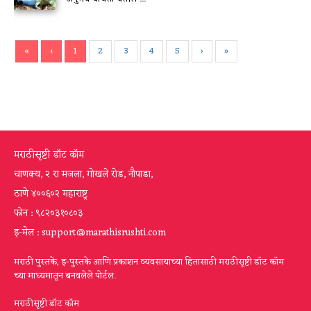
«
‹
1
2
3
4
5
›
»
मराठीसृष्टी डॉट कॉम
चाणक्य, २ रा मजला, गोखले रोड, नौपाडा,
ठाणे ४००६०२ महाराष्ट्र
फोन : ९८२०३१०८०३
इ-मेल : support@marathisrushti.com
मराठी पुस्तके, इ-पुस्तके आणि प्रकाशन व्यवसायाच्या हितासाठी मराठीसृष्टी डॉट कॉम
च्या माध्यमातून बनवलेले पोर्टल.
मराठीसृष्टी डॉट कॉम