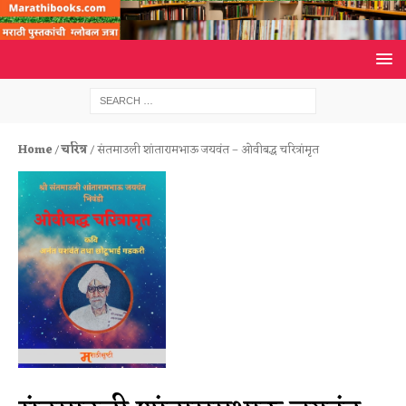
Home
/
चरित्र
/ संतमाउली शांतारामभाऊ जयवंत – ओवीबद्ध चरित्रांमृत