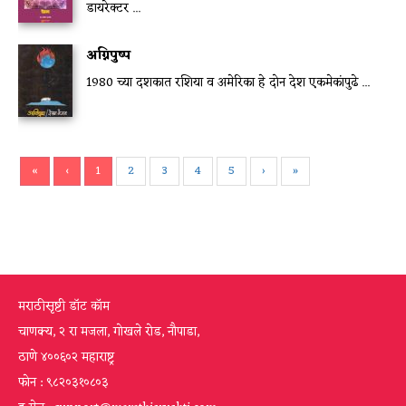
डायरेक्टर ...
अग्निपुष्प
1980 च्या दशकात रशिया व अमेरिका हे दोन देश एकमेकांपुढे ...
«
‹
1
2
3
4
5
›
»
मराठीसृष्टी डॉट कॉम
चाणक्य, २ रा मजला, गोखले रोड, नौपाडा,
ठाणे ४००६०२ महाराष्ट्र
फोन : ९८२०३१०८०३