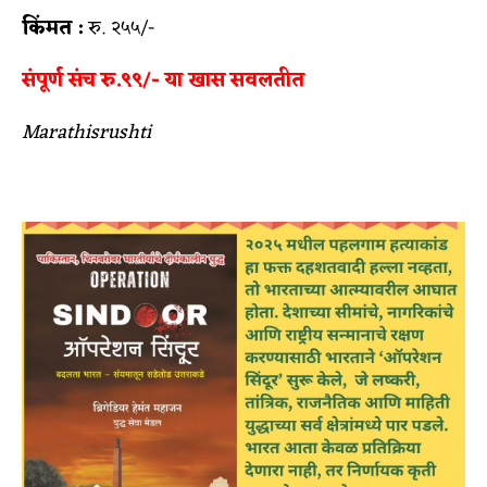
किंमत :
रु. २५५/-
संपूर्ण संच रु.९९/- या खास सवलतीत
Marathisrushti