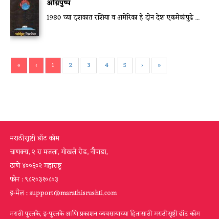
अग्निपुष्प
1980 च्या दशकात रशिया व अमेरिका हे दोन देश एकमेकांपुढे ...
«
‹
1
2
3
4
5
›
»
मराठीसृष्टी डॉट कॉम
चाणक्य, २ रा मजला, गोखले रोड, नौपाडा,
ठाणे ४००६०२ महाराष्ट्र
फोन : ९८२०३१०८०३
इ-मेल : support@marathisrushti.com
मराठी पुस्तके, इ-पुस्तके आणि प्रकाशन व्यवसायाच्या हितासाठी मराठीसृष्टी डॉट कॉम