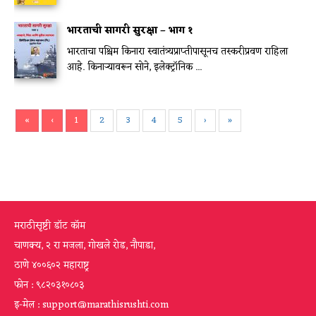
भारताची सागरी सुरक्षा – भाग १
भारताचा पश्चिम किनारा स्वातंत्र्यप्राप्तीपासूनच तस्करीप्रवण राहिला
आहे. किनाऱ्यावरून सोने, इलेक्ट्रॉनिक ...
«
‹
1
2
3
4
5
›
»
मराठीसृष्टी डॉट कॉम
चाणक्य, २ रा मजला, गोखले रोड, नौपाडा,
ठाणे ४००६०२ महाराष्ट्र
फोन : ९८२०३१०८०३
इ-मेल : support@marathisrushti.com