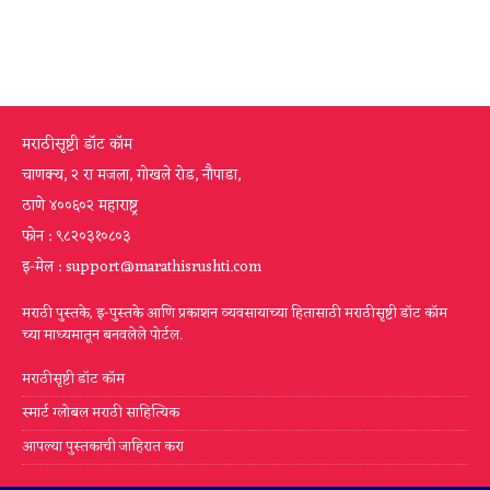
मराठीसृष्टी डॉट कॉम
चाणक्य, २ रा मजला, गोखले रोड, नौपाडा,
ठाणे ४००६०२ महाराष्ट्र
फोन : ९८२०३१०८०३
इ-मेल : support@marathisrushti.com
मराठी पुस्तके, इ-पुस्तके आणि प्रकाशन व्यवसायाच्या हितासाठी मराठीसृष्टी डॉट कॉम
च्या माध्यमातून बनवलेले पोर्टल.
मराठीसृष्टी डॉट कॉम
स्मार्ट ग्लोबल मराठी साहित्यिक
आपल्या पुस्तकाची जाहिरात करा