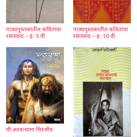
पाठ्यपुस्तकातील कवितांचा
पाठ्यपुस्तकातील कवितांचा
रसास्वाद – इ- 5 वी
रसास्वाद – इ- 10 वी
मी अश्वत्थामा चिरंजीव