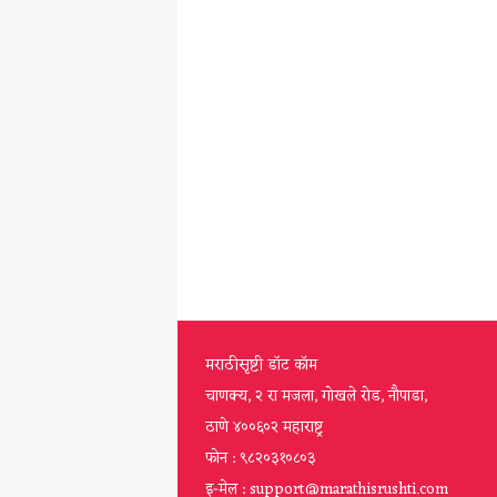
मराठीसृष्टी डॉट कॉम
चाणक्य, २ रा मजला, गोखले रोड, नौपाडा,
ठाणे ४००६०२ महाराष्ट्र
फोन : ९८२०३१०८०३
इ-मेल : support@marathisrushti.com