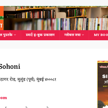
ल पुस्तके
स्मार्ट इ-बुक प्रकाशन
ग्लोबल जत्रा
MY BOO
 Sohoni
रोड, मुलुंड (पूर्व), मुंबई ४०००८१
com