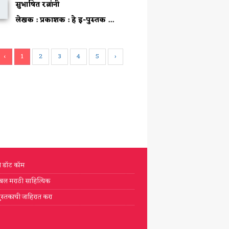
सुभाषित रत्नांनी
लेखक :
प्रकाशक :
हे इ-पुस्तक ...
‹
1
2
3
4
5
›
टी डॉट कॉम
्लोबल मराठी साहित्यिक
ुस्तकाची जाहिरात करा