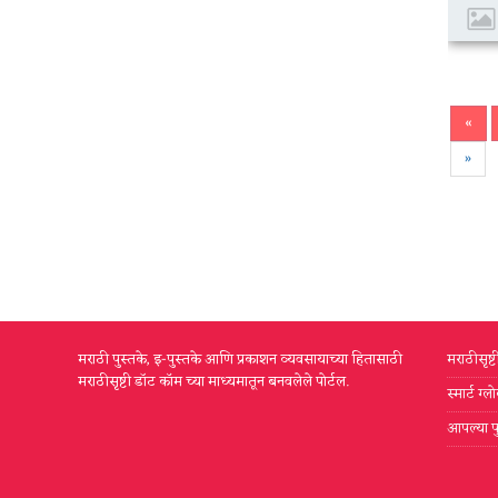
«
»
मराठी पुस्तके, इ-पुस्तके आणि प्रकाशन व्यवसायाच्या हितासाठी
मराठीसृष्
मराठीसृष्टी डॉट कॉम च्या माध्यमातून बनवलेले पोर्टल.
स्मार्ट ग
आपल्या प