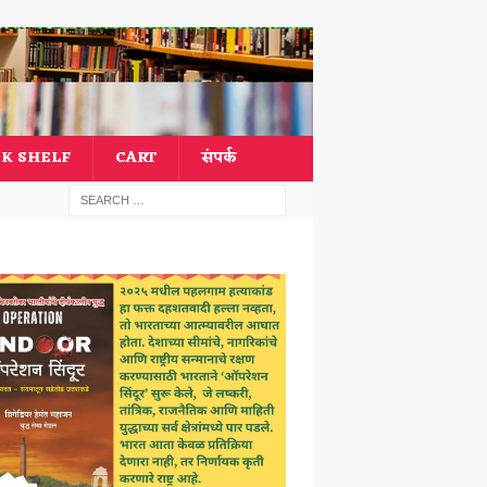
K SHELF
CART
संपर्क