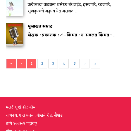
प्रत्येकाच्या वाट्याला असंख्य बरे,वाईट, हसवणारे, रडवणारे,
सुखदुःखाचे अनुभव येत असतात ...
मुलाखत सम्राट
लेखक :
प्रकाशक :
<!--
किंमत :
रु.
सवलत किंमत :
...
«
‹
1
2
3
4
5
›
»
मराठीसृष्टी डॉट कॉम
चाणक्य, २ रा मजला, गोखले रोड, नौपाडा,
ठाणे ४००६०२ महाराष्ट्र