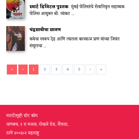
स्मार्ट डिजिटल पुस्तक
मुंबई पोलिसांचे सेवानिवृत्त सहाय्यक
पोलिस आयुक्त श्री. व्यंकट ...
चंद्रसायीचा साजण
कथेचा स्वरूप देह आणि त्यातला काव्यात्म प्राण यांच्या जिवंत
संयुगाचा ...
«
‹
1
2
3
4
5
›
»
मराठीसृष्टी डॉट कॉम
चाणक्य, २ रा मजला, गोखले रोड, नौपाडा,
ठाणे ४००६०२ महाराष्ट्र