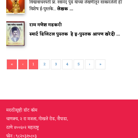
विद्यावाचस्पती प्रा. स्वानंद पुंड यांच्या लेखणीतून साकारलेली ही
विशेष ई-पुस्तके...
लेखक ...
राम गणेश गडकरी
स्मार्ट डिजिटल पुस्तक
हे इ-पुस्तक आपण खरेदी ...
«
‹
1
2
3
4
5
›
»
मराठीसृष्टी डॉट कॉम
चाणक्य, २ रा मजला, गोखले रोड, नौपाडा,
ठाणे ४००६०२ महाराष्ट्र
फोन : ९८२०३१०८०३