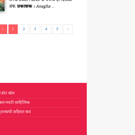
अंक.
प्रकाशक :
Anagha ...
‹
1
2
3
4
5
›
टी डॉट कॉम
्लोबल मराठी साहित्यिक
ुस्तकाची जाहिरात करा