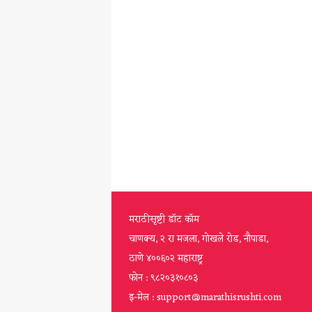
मराठीसृष्टी डॉट कॉम
चाणक्य, २ रा मजला, गोखले रोड, नौपाडा,
ठाणे ४००६०२ महाराष्ट्र
फोन : ९८२०३१०८०३
इ-मेल : support@marathisrushti.com