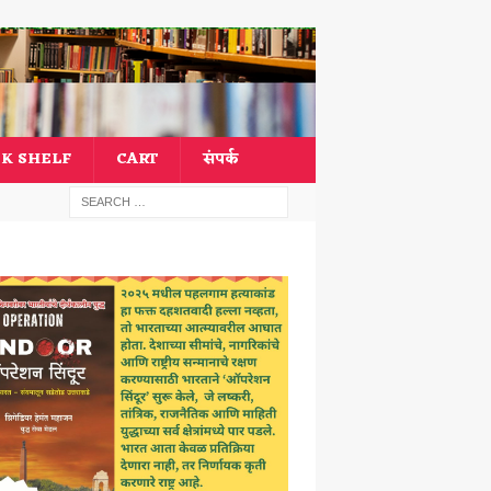
K SHELF
CART
संपर्क