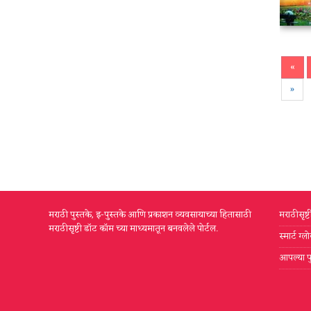
«
»
मराठी पुस्तके, इ-पुस्तके आणि प्रकाशन व्यवसायाच्या हितासाठी
मराठीसृष्
मराठीसृष्टी डॉट कॉम च्या माध्यमातून बनवलेले पोर्टल.
स्मार्ट ग
आपल्या प