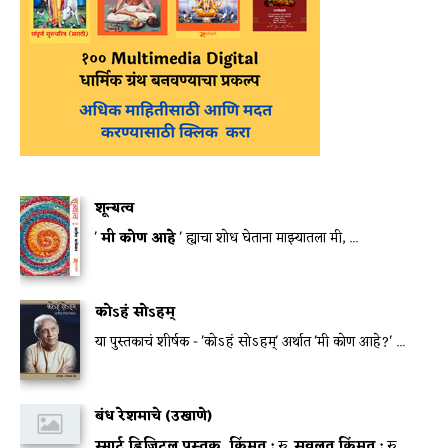
शून्यत्व
'
मी कोण आहे
' ह्याचा शोध घेताना माझ्यातला मी, ...
कोऽहं सोऽहम्
या पुस्तकाचं शीर्षक - 'कोऽहं सोऽहम्' अर्थात 'मी कोण आहे?' ...
बंध रेशमाचे (उखाणे)
स्मार्ट डिजिटल पुस्तक
किंमत :
रु.
सवलत किंमत :
रु.