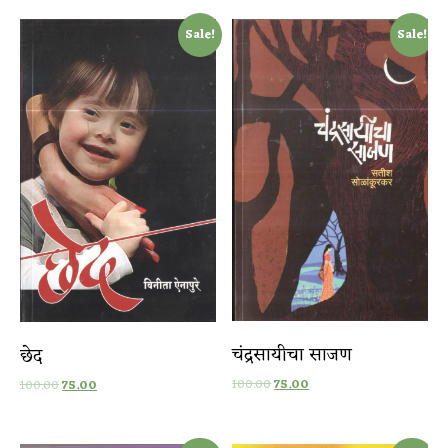
Sale!
Sale!
चंद्रसायीचा साजण
छेद
100.00
75.00
100.00
75.00