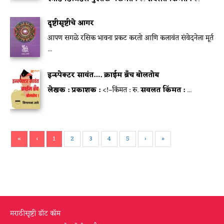
दृष्टीसृष्टीचे आगर
आपण सगळे रसिक भावना प्रकट करतो आणि कलावंत संवेदनेला मूर्त
...
इन्स्पेक्टर सावंत…. क्राईम ब्रॅंच बोलतोय
लेखक :
प्रकाशक :
<!–किंमत : रु.
सवलत किंमत :
...
«
‹
1
2
3
4
5
›
»
मराठीसृष्टी डॉट कॉम