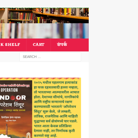
K SHELF
CART
संपर्क