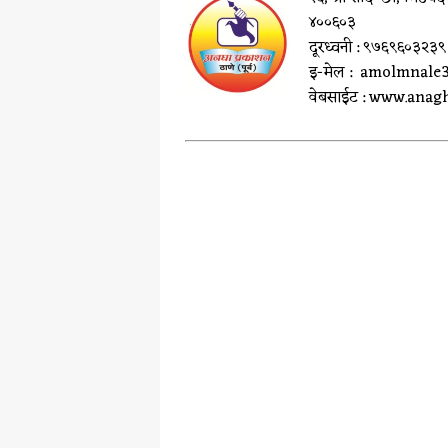
४००६०३
दूरध्वनी : ९७६९६०३२
इ-मेल : amolmnal
वेबसाईट : www.ana