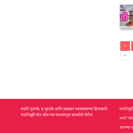
«
»
मराठी पुस्तके, इ-पुस्तके आणि प्रकाशन व्यवसायाच्या हितासाठी
मराठीसृष्
मराठीसृष्टी डॉट कॉम च्या माध्यमातून बनवलेले पोर्टल.
स्मार्ट ग
आपल्या प