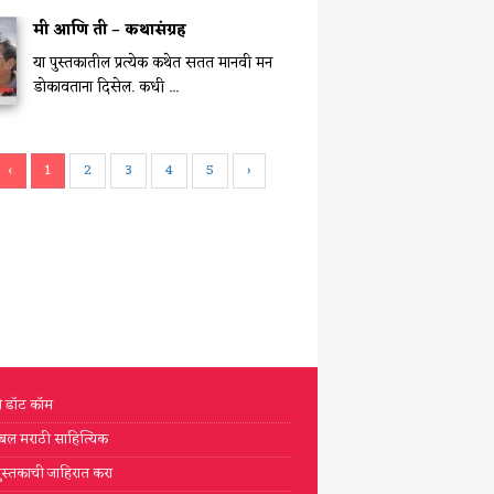
मी आणि ती – कथासंग्रह
या पुस्तकातील प्रत्येक कथेत सतत मानवी मन
डोकावताना दिसेल. कधी ...
‹
1
2
3
4
5
›
टी डॉट कॉम
्लोबल मराठी साहित्यिक
ुस्तकाची जाहिरात करा