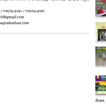
३९ / ९७६९६०३२४० / ९७६९६०३२४१
e30@gmail.com
ghaprakashan.com
गौरवाचं, .