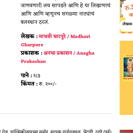
जाणवणारी लय सापडते आणि हे या लिखाणाचं
आणि आणि म्हणूनच सगळ्या नाट्यांचं
बलस्थान ठरलं.
लेखक :
माधवी घारपुरे / Madhavi
Gharpure
प्रकाशक :
अनघा प्रकाशन / Anagha
Prakashan
पाने :
१८३
किंमत :
रु. २००/-
र रोड, वाल्मिकीनगरच्या समोर, सदगुरु गार्डनजवळ, चेंदणी, ठाणे (पूर्व)