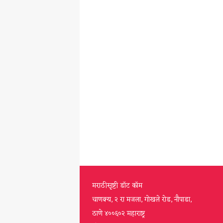
मराठीसृष्टी डॉट कॉम
चाणक्य, २ रा मजला, गोखले रोड, नौपाडा,
ठाणे ४००६०२ महाराष्ट्र