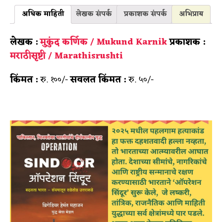
अधिक माहिती
लेखक संपर्क
प्रकाशक संपर्क
अभिप्राय
लेखक :
मुकुंद कर्णिक / Mukund Karnik
प्रकाशक :
मराठीसृष्टी / Marathisrushti
किंमत :
रु. १००/-
सवलत किंमत :
रु. ५०/-