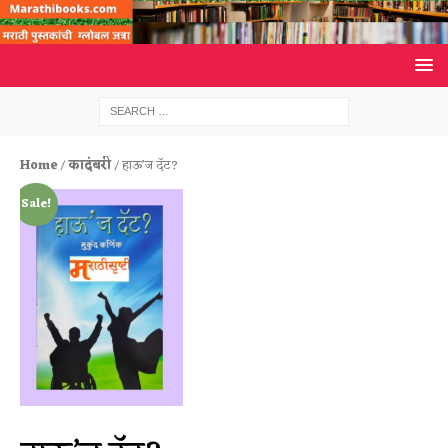
Home
/
कादंबरी
/ हाऊ’ज दॅट?
Sale!