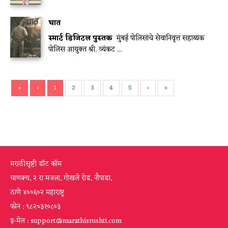
घात
स्मार्ट डिजिटल पुस्तक
मुंबई पोलिसांचे सेवानिवृत्त सहाय्यक
पोलिस आयुक्त श्री. व्यंकट ...
«
‹
1
2
3
4
5
›
»
मराठीसृष्टी डॉट कॉम
चाणक्य, २ रा मजला, गोखले रोड, नौपाडा,
ठाणे ४००६०२ महाराष्ट्र
फोन : ९८२०३१०८०३
इ-मेल : support@marathisrushti.com