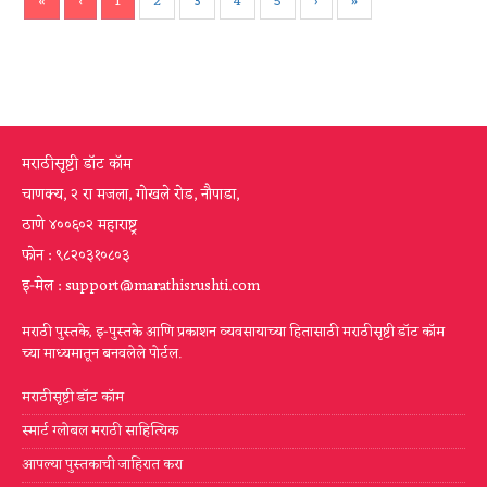
«
‹
1
2
3
4
5
›
»
मराठीसृष्टी डॉट कॉम
चाणक्य, २ रा मजला, गोखले रोड, नौपाडा,
ठाणे ४००६०२ महाराष्ट्र
फोन : ९८२०३१०८०३
इ-मेल : support@marathisrushti.com
मराठी पुस्तके, इ-पुस्तके आणि प्रकाशन व्यवसायाच्या हितासाठी मराठीसृष्टी डॉट कॉम
च्या माध्यमातून बनवलेले पोर्टल.
मराठीसृष्टी डॉट कॉम
स्मार्ट ग्लोबल मराठी साहित्यिक
आपल्या पुस्तकाची जाहिरात करा