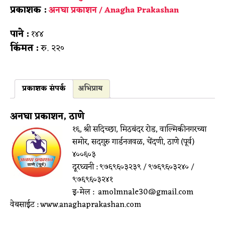
प्रकाशक :
अनघा प्रकाशन / Anagha Prakashan
पाने :
१४४
किंमत :
रु. २२०
प्रकाशक संपर्क
अभिप्राय
अनघा प्रकाशन, ठाणे
१६, श्री सदिच्छा, मिठबंदर रोड, वाल्मिकीनगरच्या
समोर, सदगुरु गार्डनजवळ, चेंदणी, ठाणे (पूर्व)
४००६०३
दूरध्वनी : ९७६९६०३२३९ / ९७६९६०३२४० /
९७६९६०३२४१
इ-मेल : amolmnale30@gmail.com
वेबसाईट : www.anaghaprakashan.com