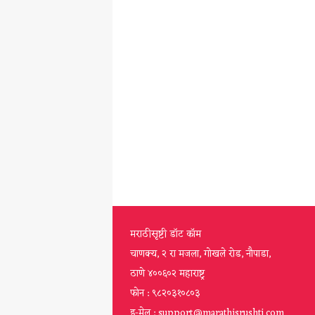
मराठीसृष्टी डॉट कॉम
चाणक्य, २ रा मजला, गोखले रोड, नौपाडा,
ठाणे ४००६०२ महाराष्ट्र
फोन : ९८२०३१०८०३
इ-मेल : support@marathisrushti.com