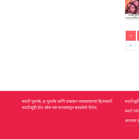
«
»
मराठी पुस्तके, इ-पुस्तके आणि प्रकाशन व्यवसायाच्या हितासाठी
मराठीसृष्
मराठीसृष्टी डॉट कॉम च्या माध्यमातून बनवलेले पोर्टल.
स्मार्ट ग
आपल्या प