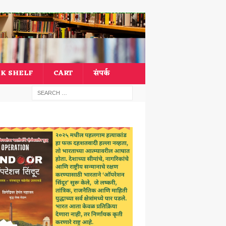
K SHELF
CART
संपर्क