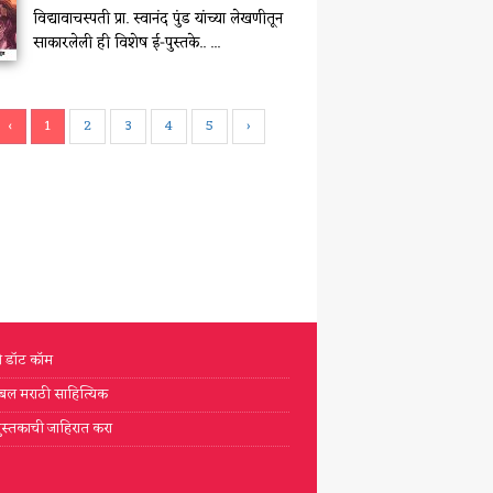
विद्यावाचस्पती प्रा. स्वानंद पुंड यांच्या लेखणीतून
साकारलेली ही विशेष ई-पुस्तके.. ...
‹
1
2
3
4
5
›
टी डॉट कॉम
्लोबल मराठी साहित्यिक
ुस्तकाची जाहिरात करा