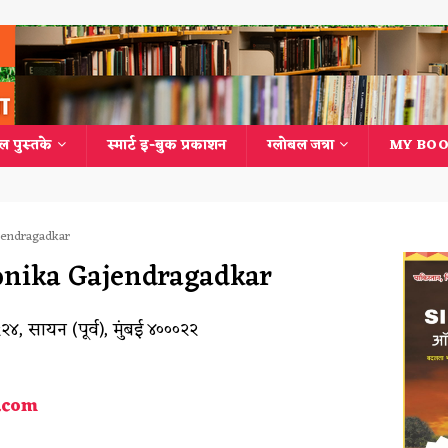
ल पुस्तके
स्मार्ट इ-बुक प्रकाशन
ग्लोबल जत्रा
MY BOO
ajendragadkar
 Monika Gajendragadkar
२२४, सायन (पूर्व), मुंबई ४०००२२
.com