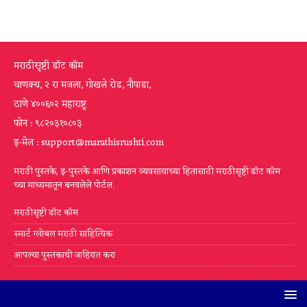
मराठीसृष्टी डॉट कॉम
चाणक्य, २ रा मजला, गोखले रोड, नौपाडा,
ठाणे ४००६०२ महाराष्ट्र
फोन : ९८२०३१०८०३
इ-मेल : support@marathisrushti.com
मराठी पुस्तके, इ-पुस्तके आणि प्रकाशन व्यवसायाच्या हितासाठी मराठीसृष्टी डॉट कॉम
च्या माध्यमातून बनवलेले पोर्टल.
मराठीसृष्टी डॉट कॉम
स्मार्ट ग्लोबल मराठी साहित्यिक
आपल्या पुस्तकाची जाहिरात करा