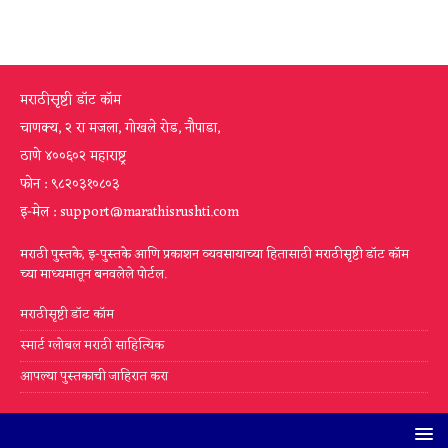
मराठीसृष्टी डॉट कॉम
चाणक्य, २ रा मजला, गोखले रोड, नौपाडा,
ठाणे ४००६०२ महाराष्ट्र
फोन : ९८२०३१०८०३
इ-मेल : support@marathisrushti.com
मराठी पुस्तके, इ-पुस्तके आणि प्रकाशन व्यवसायाच्या हितासाठी मराठीसृष्टी डॉट कॉम
च्या माध्यमातून बनवलेले पोर्टल.
मराठीसृष्टी डॉट कॉम
स्मार्ट ग्लोबल मराठी साहित्यिक
आपल्या पुस्तकाची जाहिरात करा