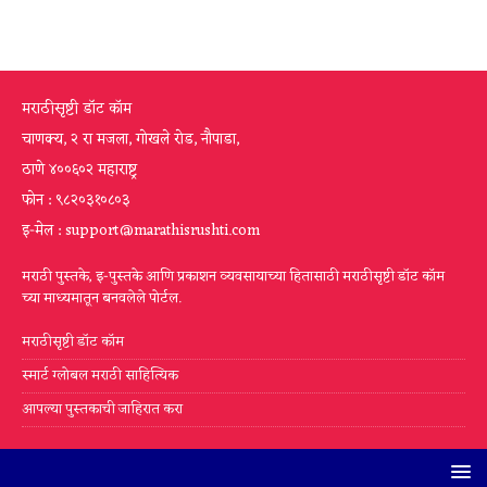
मराठीसृष्टी डॉट कॉम
चाणक्य, २ रा मजला, गोखले रोड, नौपाडा,
ठाणे ४००६०२ महाराष्ट्र
फोन : ९८२०३१०८०३
इ-मेल : support@marathisrushti.com
मराठी पुस्तके, इ-पुस्तके आणि प्रकाशन व्यवसायाच्या हितासाठी मराठीसृष्टी डॉट कॉम
च्या माध्यमातून बनवलेले पोर्टल.
मराठीसृष्टी डॉट कॉम
स्मार्ट ग्लोबल मराठी साहित्यिक
आपल्या पुस्तकाची जाहिरात करा