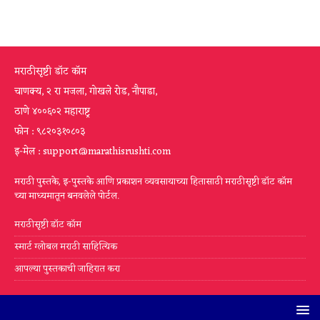
मराठीसृष्टी डॉट कॉम
चाणक्य, २ रा मजला, गोखले रोड, नौपाडा,
ठाणे ४००६०२ महाराष्ट्र
फोन : ९८२०३१०८०३
इ-मेल : support@marathisrushti.com
मराठी पुस्तके, इ-पुस्तके आणि प्रकाशन व्यवसायाच्या हितासाठी मराठीसृष्टी डॉट कॉम
च्या माध्यमातून बनवलेले पोर्टल.
मराठीसृष्टी डॉट कॉम
स्मार्ट ग्लोबल मराठी साहित्यिक
आपल्या पुस्तकाची जाहिरात करा