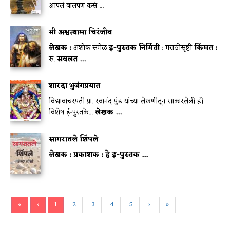
आपलं बालपण कसं ...
मी अश्वत्थामा चिरंजीव
लेखक :
अशोक समेळ
इ-पुस्तक निर्मिती
: मराठीसृष्टी
किंमत :
रु.
सवलत ...
शारदा भुजंगप्रयात
विद्यावाचस्पती प्रा. स्वानंद पुंड यांच्या लेखणीतून साकारलेली ही
विशेष ई-पुस्तके...
लेखक ...
सागरातले शिंपले
लेखक :
प्रकाशक :
हे इ-पुस्तक ...
«
‹
1
2
3
4
5
›
»