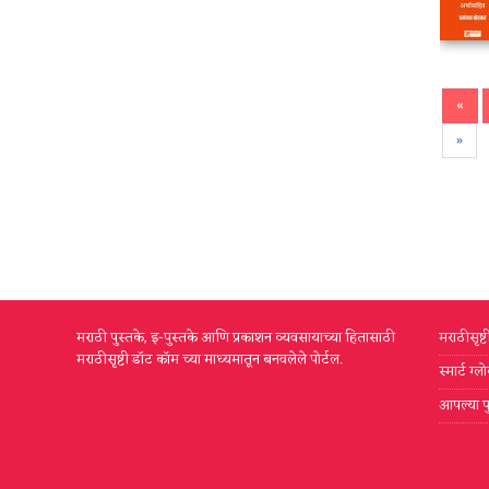
«
»
मराठी पुस्तके, इ-पुस्तके आणि प्रकाशन व्यवसायाच्या हितासाठी
मराठीसृष्
मराठीसृष्टी डॉट कॉम च्या माध्यमातून बनवलेले पोर्टल.
स्मार्ट ग
आपल्या प