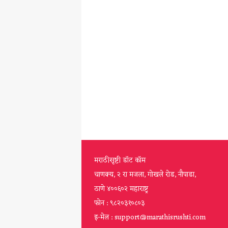
मराठीसृष्टी डॉट कॉम
चाणक्य, २ रा मजला, गोखले रोड, नौपाडा,
ठाणे ४००६०२ महाराष्ट्र
फोन : ९८२०३१०८०३
इ-मेल : support@marathisrushti.com