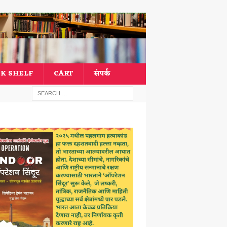
K SHELF
CART
संपर्क