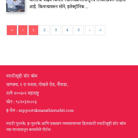
भारताचा पश्चिम किनारा स्वातंत्र्यप्राप्तीपासूनच तस्करीप्रवण राहिला
आहे. किनाऱ्यावरून सोने, इलेक्ट्रॉनिक ...
«
‹
1
2
3
4
5
›
»
मराठीसृष्टी डॉट कॉम
चाणक्य, २ रा मजला, गोखले रोड, नौपाडा,
ठाणे ४००६०२ महाराष्ट्र
फोन : ९८२०३१०८०३
इ-मेल : support@marathisrushti.com
मराठी पुस्तके, इ-पुस्तके आणि प्रकाशन व्यवसायाच्या हितासाठी मराठीसृष्टी डॉट कॉम
च्या माध्यमातून बनवलेले पोर्टल.