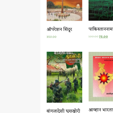
पाकिस्ताननाम
ऑपरेशन सिंदूर
100.00
75.00
350.00
आव्हान भारता
बांगलादेशी घुसखोरी