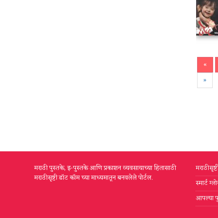
«
»
मराठी पुस्तके, इ-पुस्तके आणि प्रकाशन व्यवसायाच्या हितासाठी
मराठीसृष्
मराठीसृष्टी डॉट कॉम च्या माध्यमातून बनवलेले पोर्टल.
स्मार्ट ग
आपल्या प