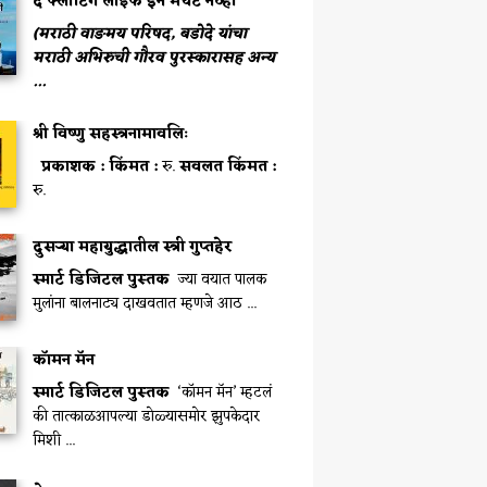
द फ्लोटिंग लाईफ इन मर्चंट नेव्ही
(मराठी वाङमय परिषद, बडोदे यांचा
मराठी अभिरुची गौरव पुरस्कारासह अन्य
...
श्री विष्णु सहस्त्रनामावलिः
प्रकाशक :
किंमत :
रु.
सवलत किंमत :
रु.
दुसऱ्या महायुद्धातील स्त्री गुप्तहेर
स्मार्ट डिजिटल पुस्तक
ज्या वयात पालक
मुलांना बालनाट्य दाखवतात म्हणजे आठ ...
कॉमन मॅन
स्मार्ट डिजिटल पुस्तक
‘कॉमन मॅन’ म्हटलं
की तात्काळआपल्या डोळ्यासमोर झुपकेदार
मिशी ...