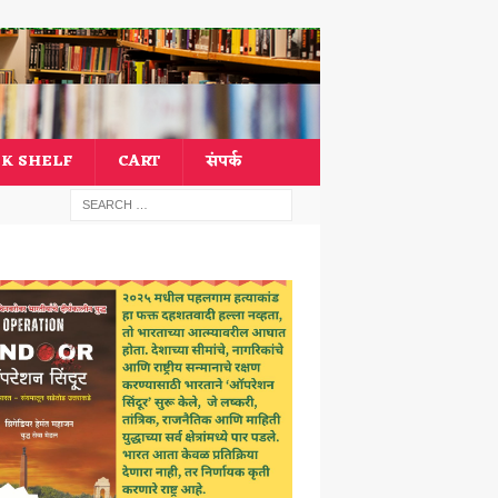
K SHELF
CART
संपर्क