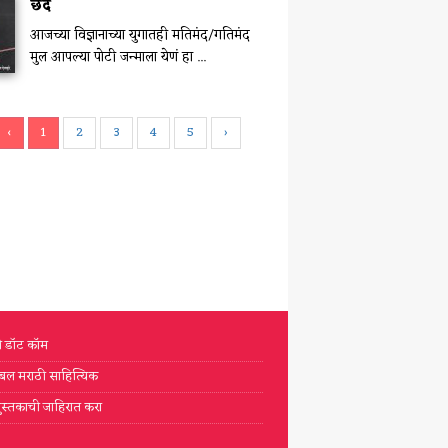
छेद
आजच्या विज्ञानाच्या युगातही मतिमंद/गतिमंद
मुल आपल्या पोटी जन्माला येणं हा ...
‹
1
2
3
4
5
›
टी डॉट कॉम
्लोबल मराठी साहित्यिक
ुस्तकाची जाहिरात करा