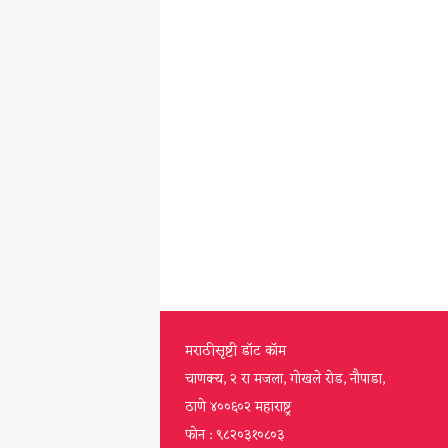
मराठीसृष्टी डॉट कॉम
चाणक्य, २ रा मजला, गोखले रोड, नौपाडा,
ठाणे ४००६०२ महाराष्ट्र
फोन : ९८२०३१०८०३