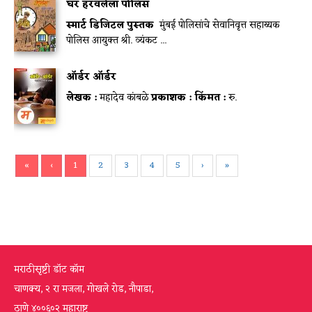
घर हरवलेला पोलिस
स्मार्ट डिजिटल पुस्तक
मुंबई पोलिसांचे सेवानिवृत्त सहाय्यक
पोलिस आयुक्त श्री. व्यंकट ...
ऑर्डर ऑर्डर
लेखक :
महादेव कांबळे
प्रकाशक :
किंमत :
रु.
«
‹
1
2
3
4
5
›
»
मराठीसृष्टी डॉट कॉम
चाणक्य, २ रा मजला, गोखले रोड, नौपाडा,
ठाणे ४००६०२ महाराष्ट्र