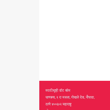
मराठीसृष्टी डॉट कॉम
चाणक्य, २ रा मजला, गोखले रोड, नौपाडा,
ठाणे ४००६०२ महाराष्ट्र