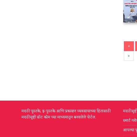
«
»
मराठी पुस्तके, इ-पुस्तके आणि प्रकाशन व्यवसायाच्या हितासाठी
मराठीसृष्
मराठीसृष्टी डॉट कॉम च्या माध्यमातून बनवलेले पोर्टल.
स्मार्ट ग
आपल्या प