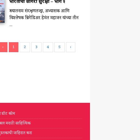
भारताची सागरी सुरक्षा – भाग २
ख्यातनाम संरक्षणतज्ज्ञ, अभ्यासक आणि
विश्लेषक ब्रिगेडिअर हेमंत महाजन यांच्या तीन
...
‹
1
2
3
4
5
›
टी डॉट कॉम
्लोबल मराठी साहित्यिक
ुस्तकाची जाहिरात करा