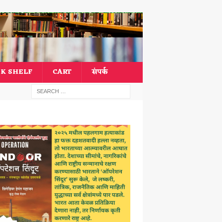
K SHELF
CART
संपर्क