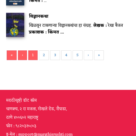
किंमत :
...
विज्ञानकथा
खिळवून टाकणाऱ्या विज्ञानकथांचा हा संग्रह.
लेखक :
रेखा बैजल
प्रकाशक :
किंमत ...
«
‹
1
2
3
4
5
›
»
मराठीसृष्टी डॉट कॉम
चाणक्य, २ रा मजला, गोखले रोड, नौपाडा,
ठाणे ४००६०२ महाराष्ट्र
फोन : ९८२०३१०८०३
इ-मेल : support@marathisrushti.com