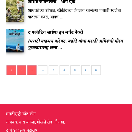
शाश्वत जीवनशैली – भाग एक
शाश्वततेच्या शोधात, काँक्रीटच्या जंगलात रचलेल्या मायावी स्वप्नांचा
पाठलाग करत, आपण ...
द फ्लोटिंग लाईफ इन मर्चंट नेव्ही
(मराठी वाङमय परिषद, बडोदे यांचा मराठी अभिरुची गौरव
पुरस्कारासह अन्य ...
«
‹
1
2
3
4
5
›
»
मराठीसृष्टी डॉट कॉम
चाणक्य, २ रा मजला, गोखले रोड, नौपाडा,
ठाणे ४००६०२ महाराष्ट्र