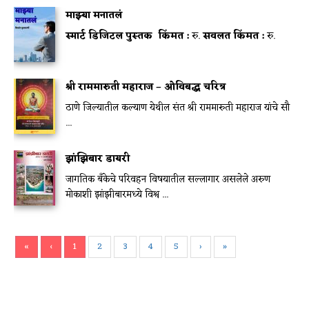
माझ्या मनातलं
स्मार्ट डिजिटल पुस्तक
किंमत :
रु.
सवलत किंमत :
रु.
श्री राममारुती महाराज – ओविबद्ध चरित्र
ठाणे जिल्यातील कल्याण येथील संत श्री राममारुती महाराज यांचे सौ
...
झांझिबार डायरी
जागतिक बॅंकेचे परिवहन विषयातील सल्लागार असलेले अरुण
मोकाशी झांझीबारमध्ये विश्व ...
«
‹
1
2
3
4
5
›
»